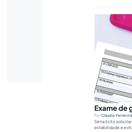
Exame de g
Por
Cláudio Ferreira 
Seria lícito solici
estabilidade e evi