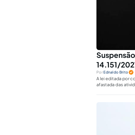
Suspensão 
14.151/202
Por
Ednaldo Brito
A lei editada por
afastada das ativi
possível trabalhar