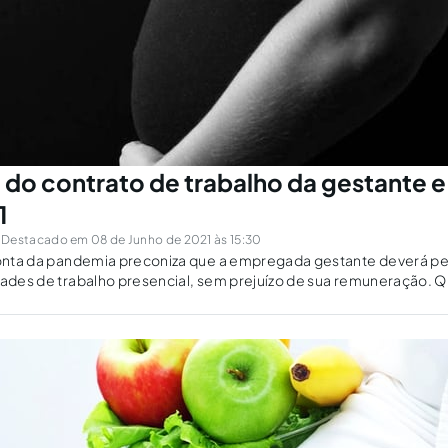
do contrato de trabalho da gestante e 
1
Destacado em 08 de Junho de 2021 às 15:30
 conta da pandemia preconiza que a empregada gestante deverá 
dades de trabalho presencial, sem prejuízo de sua remuneração. 
 à distância, pode o empregador suspender o contrato?