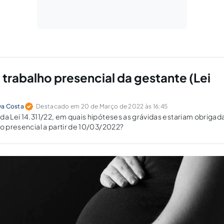
 trabalho presencial da gestante (Lei
lva Costa
Destacado em 20 de Março de 2022 às 16:45
da Lei 14.311/22, em quais hipóteses as grávidas estariam obrigad
ho presencial a partir de 10/03/2022?