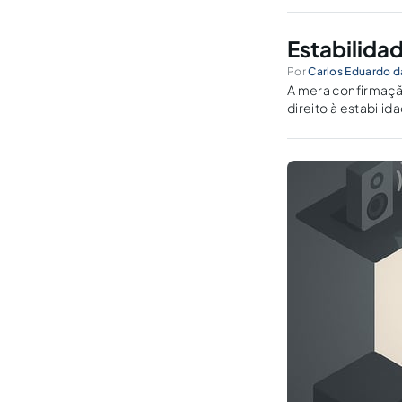
Estabilida
Por
Carlos Eduardo d
A mera confirmação
direito à estabili
prazo determinad