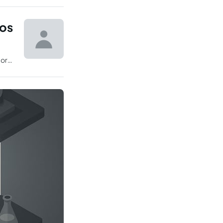
ios
por