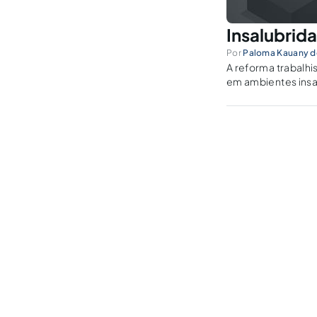
Insalubrid
Por
Paloma Kauany d
A reforma trabalhi
em ambientes insa