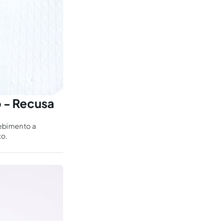
o - Recusa
cebimento a
to.