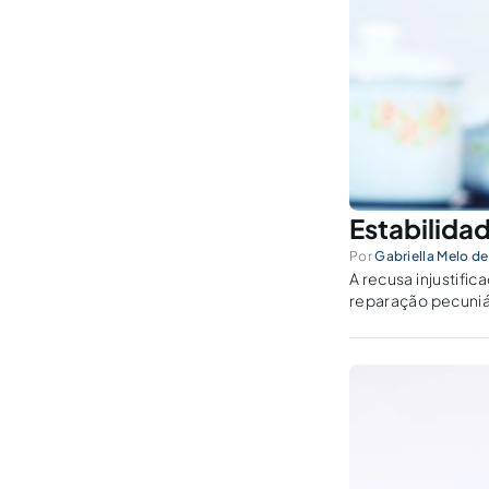
Estabilida
Por
Gabriella Melo de
A recusa injustifi
reparação pecuniár