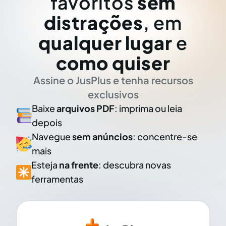
favoritos
sem
distrações
, em
qualquer lugar
e
como quiser
Assine o JusPlus e tenha recursos
exclusivos
Baixe
arquivos PDF
: imprima ou leia
depois
Navegue
sem anúncios
: concentre-se
mais
Esteja
na frente
: descubra novas
ferramentas