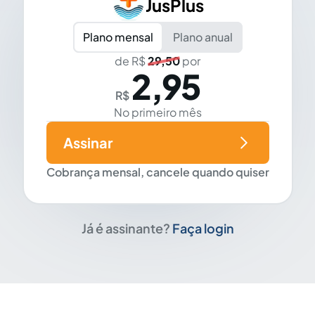
JusPlus
Plano mensal
Plano anual
de R$
29,50
por
2,95
R$
No primeiro mês
Assinar
Cobrança mensal, cancele quando quiser
Já é assinante?
Faça login