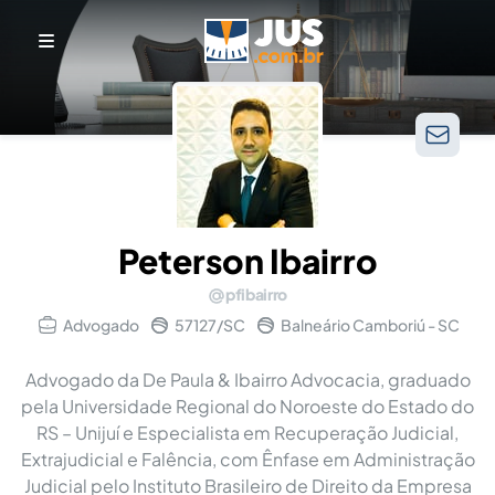
Peterson Ibairro
pfibairro
Advogado
57127/SC
Balneário Camboriú - SC
Advogado da De Paula & Ibairro Advocacia, graduado
pela Universidade Regional do Noroeste do Estado do
RS – Unijuí e Especialista em Recuperação Judicial,
Extrajudicial e Falência, com Ênfase em Administração
Judicial pelo Instituto Brasileiro de Direito da Empresa