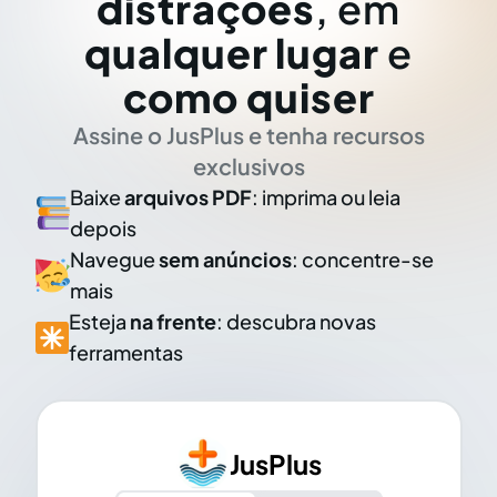
distrações
, em
qualquer lugar
e
como quiser
Assine o JusPlus e tenha recursos
exclusivos
Baixe
arquivos PDF
: imprima ou leia
depois
Navegue
sem anúncios
: concentre-se
mais
Esteja
na frente
: descubra novas
ferramentas
JusPlus