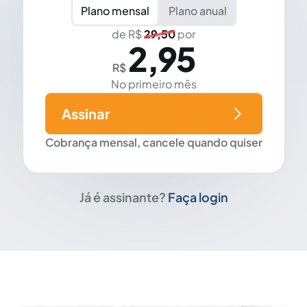
Plano mensal
Plano anual
de R$
29,50
por
2,95
R$
No primeiro mês
Assinar
Cobrança mensal, cancele quando quiser
Já é assinante?
Faça login