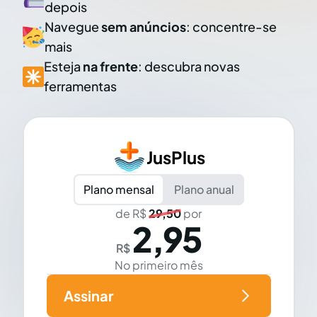
depois
Navegue
sem anúncios
: concentre-se
mais
Esteja
na frente
: descubra novas
ferramentas
JusPlus
Plano mensal
Plano anual
de R$
29,50
por
2,95
R$
No primeiro mês
Assinar