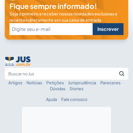
Fique sempre informado!
Seja o primeiro a receber nossas novidades exclusivas e
recentes diretamente em sua caixa de entrada.
Inscrever
Artigos
·
Notícias
·
Petições
·
Jurisprudência
·
Pareceres
·
Fale com a IA
Buscar no Jus
Dúvidas
·
Stories
Ajuda
·
Fale conosco