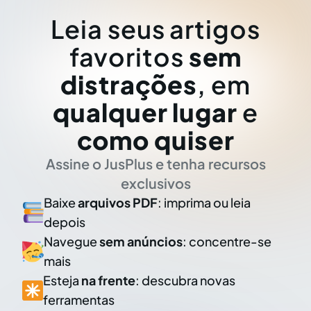
Leia seus artigos
favoritos
sem
distrações
, em
qualquer lugar
e
como quiser
Assine o JusPlus e tenha recursos
exclusivos
Baixe
arquivos PDF
: imprima ou leia
depois
Navegue
sem anúncios
: concentre-se
mais
Esteja
na frente
: descubra novas
ferramentas