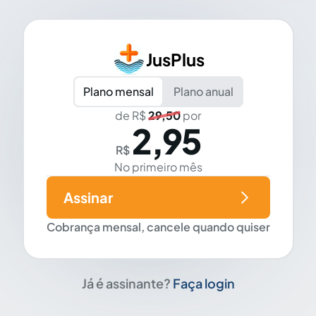
JusPlus
Plano mensal
Plano anual
de R$
29,50
por
2,95
R$
No primeiro mês
Assinar
Cobrança mensal, cancele quando quiser
Já é assinante?
Faça login