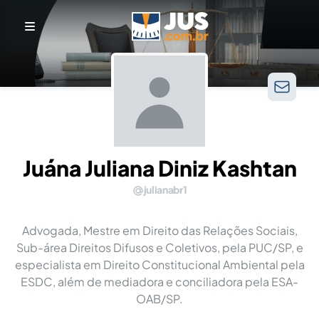
Juána Juliana Diniz Kashtan
julianabr1
Advogada, Mestre em Direito das Relações Sociais,
Sub-área Direitos Difusos e Coletivos, pela PUC/SP, e
especialista em Direito Constitucional Ambiental pela
ESDC, além de mediadora e conciliadora pela ESA-
OAB/SP.