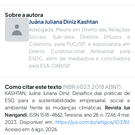
Sobre a autora
Juána Juliana Diniz Kashtan
Advogada, Mestre em Direito das Relações
Sociais, Sub-área Direitos Difusos e
Coletivos, pela PUC/SP, e especialista em
Direito Constitucional Ambiental pela
ESDC, além de mediadora e conciliadora
pela ESA-OAB/SP.
Como citar este texto
(NBR 6023:2018 ABNT)
KASHTAN, Juána Juliana Diniz. Desafios das práticas de
ESG para a sustentabilidade empresarial, social e
ambiental frente às mudanças climáticas.
Revista Jus
Navigandi
, ISSN 1518-4862, Teresina, ano 28, n. 7246, 4 mai.
2023. Disponível em:
https://jus.com.br/artigos/103761
.
Acesso em: 6 ago. 2026.