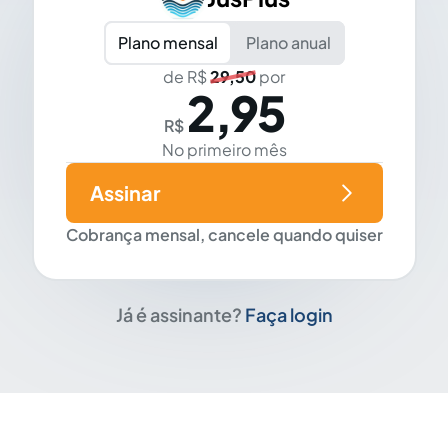
Plano mensal
Plano anual
de R$
29,50
por
2,95
R$
No primeiro mês
Assinar
Cobrança mensal, cancele quando quiser
Já é assinante?
Faça login