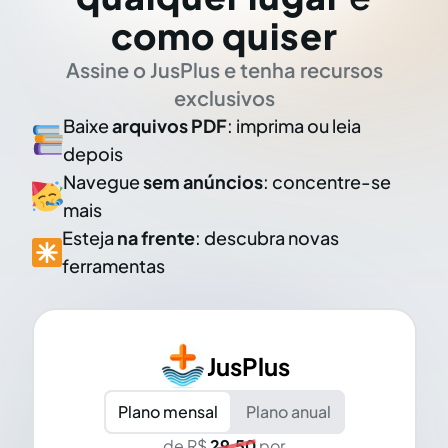
como quiser
Assine o JusPlus e tenha recursos
exclusivos
Baixe
arquivos PDF
: imprima ou leia
depois
Navegue
sem anúncios
: concentre-se
mais
Esteja
na frente
: descubra novas
ferramentas
JusPlus
Plano mensal
Plano anual
de R$
29,50
por