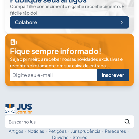
Compartilhe conhecimento e ganhe reconhecimento. É
fácil e rápido!
Colabore
Fique sempre informado!
Seja o primeiro a receber nossas novidades exclusivas e
recentes diretamente em sua caixa de entrada.
Inscrever
Artigos
·
Notícias
·
Petições
·
Jurisprudência
·
Pareceres
·
Fale com a IA
Buscar no Jus
Dúvidas
·
Stories