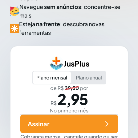
Navegue
sem anúncios
: concentre-se
mais
Esteja
na frente
: descubra novas
ferramentas
JusPlus
Plano mensal
Plano anual
de R$
29,50
por
2,95
R$
No primeiro mês
Assinar
Cobrança mensal, cancele quando quiser