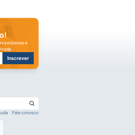
o!
s exclusivas e
trada.
Inscrever
juda
·
Fale conosco
Buscar no Jus