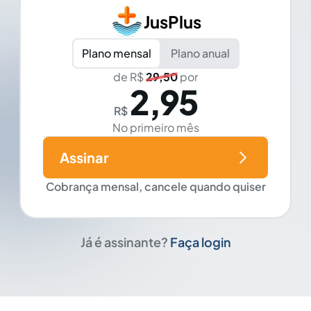
JusPlus
Plano mensal
Plano anual
de R$
29,50
por
2,95
R$
No primeiro mês
Assinar
Cobrança mensal, cancele quando quiser
Já é assinante?
Faça login