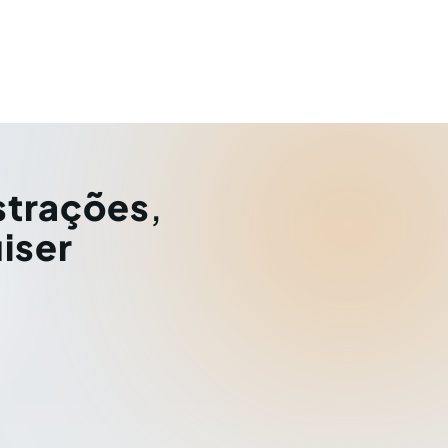
strações
,
iser