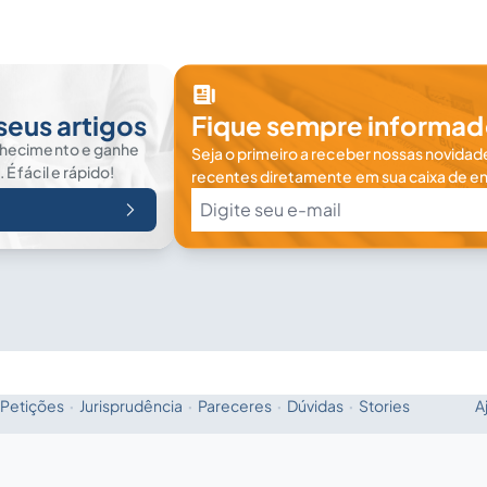
seus artigos
Fique sempre informad
nhecimento e ganhe
Seja o primeiro a receber nossas novidade
 fácil e rápido!
recentes diretamente em sua caixa de en
Petições
·
Jurisprudência
·
Pareceres
·
Dúvidas
·
Stories
A
Fale com a IA