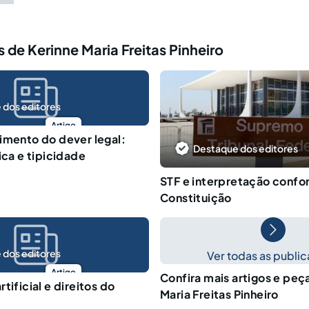
 de Kerinne Maria Freitas Pinheiro
 dos editores
Artigo
imento do dever legal:
Destaque dos editores
ica e tipicidade
STF e interpretação confo
Constituição
 dos editores
Ver todas as publi
Artigo
Confira mais artigos e peç
tificial e direitos do
Maria Freitas Pinheiro