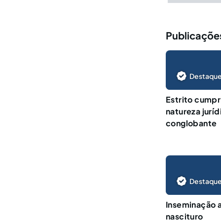
Publicações
Destaque
Estrito cumpr
natureza juríd
conglobante
Destaque
Inseminação ar
nascituro