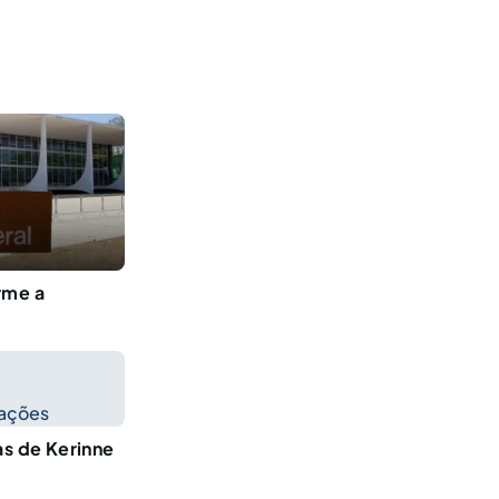
rme a
cações
as de Kerinne