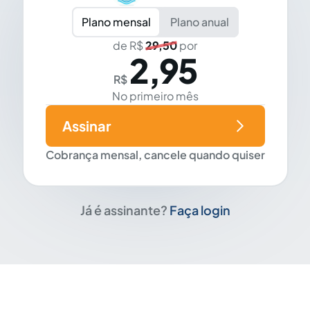
Plano mensal
Plano anual
de R$
29,50
por
2,95
R$
No primeiro mês
Assinar
Cobrança mensal, cancele quando quiser
Já é assinante?
Faça login