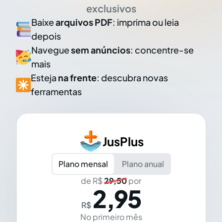
exclusivos
Baixe
arquivos PDF
: imprima ou leia
depois
Navegue
sem anúncios
: concentre-se
mais
Esteja
na frente
: descubra novas
ferramentas
JusPlus
Plano mensal
Plano anual
de R$
29,50
por
2,95
R$
No primeiro mês