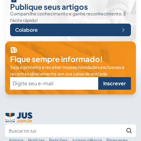
Publique seus artigos
Compartilhe conhecimento e ganhe reconhecimento. É
fácil e rápido!
Colabore
Fique sempre informado!
Seja o primeiro a receber nossas novidades exclusivas e
recentes diretamente em sua caixa de entrada.
Inscrever
Artigos
·
Notícias
·
Petições
·
Jurisprudência
·
Pareceres
·