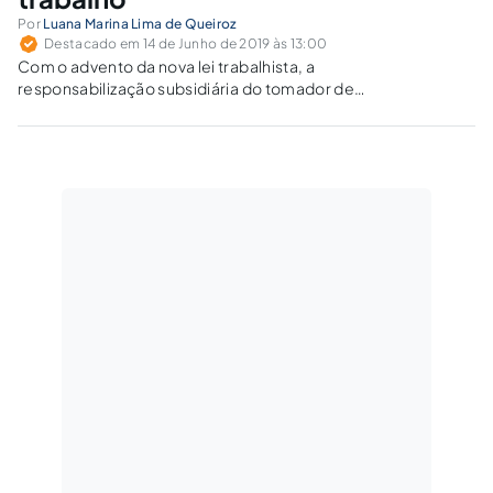
Por
Luana Marina Lima de Queiroz
Destacado em 14 de Junho de 2019 às 13:00
Com o advento da nova lei trabalhista, a
responsabilização subsidiária do tomador de
serviço, prevista na Súmula 331 do TST, deve
ser mantida? Ou seria a responsabilidade
solidária a mais adequada para o contexto
atual?