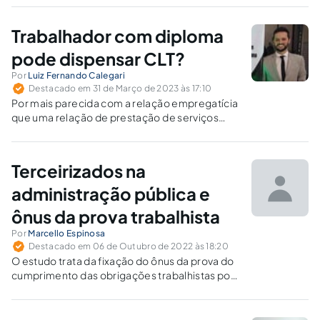
Trabalhador com diploma
pode dispensar CLT?
Por
Luiz Fernando Calegari
Destacado em 31 de Março de 2023 às 17:10
Por mais parecida com a relação empregatícia
que uma relação de prestação de serviços
possa parecer, há um ponto crucial que deve
ser levado em consideração: o livre-arbítrio
das partes contratantes.
Terceirizados na
administração pública e
ônus da prova trabalhista
Por
Marcello Espinosa
Destacado em 06 de Outubro de 2022 às 18:20
O estudo trata da fixação do ônus da prova do
cumprimento das obrigações trabalhistas por
parte da prestadora de serviços com vistas ao
possível reconhecimento da responsabilidade
da Administração Pública pelas verbas