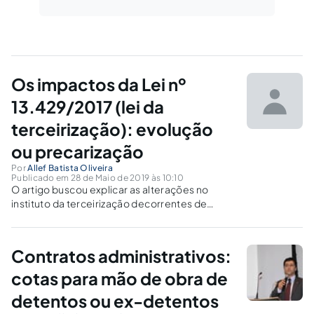
Os impactos da Lei nº
13.429/2017 (lei da
terceirização): evolução
ou precarização
Por
Allef Batista Oliveira
Publicado em 28 de Maio de 2019 às 10:10
O artigo buscou explicar as alterações no
instituto da terceirização decorrentes de
inovações legislativas do ano de 2017, bem
como analisar o posicionamento do Supremo
Tribunal Federal quanto a constitucionalidade
Contratos administrativos:
de tais alterações.
cotas para mão de obra de
detentos ou ex-detentos