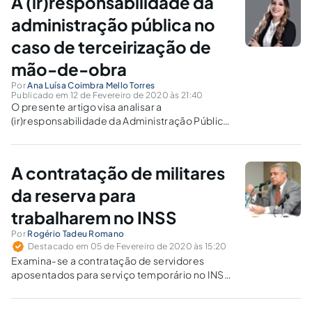
A (ir)responsabilidade da
para pagamento das ações trabalhistas.
administração pública no
caso de terceirização de
mão-de-obra
Por
Ana Luísa Coimbra Mello Torres
Publicado em 12 de Fevereiro de 2020 às 21:40
O presente artigo visa analisar a
(ir)responsabilidade da Administração Pública
no caso de terceirização de mão-de-obra,
visto que tal instituto possui uma significativa
relevância no ordenamento jurídico brasileiro.
A contratação de militares
da reserva para
trabalharem no INSS
Por
Rogério Tadeu Romano
Destacado em 05 de Fevereiro de 2020 às 15:20
Examina-se a contratação de servidores
aposentados para serviço temporário no INSS.
O plano inicial do governo era acionar sete mil
militares, mas a proposta foi alvo de críticas do