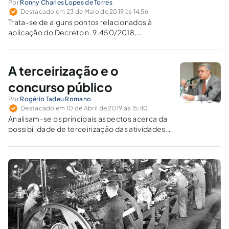
Por
Ronny Charles Lopes de Torres
Destacado em 23 de Maio de 2019 às 14:56
Trata-se de alguns pontos relacionados à
aplicação do Decreto n. 9.450/2018,
pontuando suas regras e algumas
dificuldades.
A terceirização e o
concurso público
Por
Rogério Tadeu Romano
Destacado em 10 de Abril de 2019 às 15:40
Analisam-se os principais aspectos acerca da
possibilidade de terceirização das atividades
do serviço público, sem a prestação de
concurso público prévio, especialmente
depois da edição do Decreto 9.739/2019.