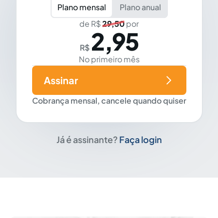
Plano mensal
Plano anual
de R$
29,50
por
2,95
R$
No primeiro mês
Assinar
Cobrança mensal, cancele quando quiser
Já é assinante?
Faça login