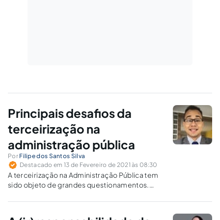
Principais desafios da
terceirização na
administração pública
Por
Filipe dos Santos Silva
Destacado em 13 de Fevereiro de 2021 às 08:30
A terceirização na Administração Pública tem
sido objeto de grandes questionamentos.
Indaga-se de quem é o ônus da prova para
comprovar a negligência administrativa, bem
como se é possível bloquear verbas públicas