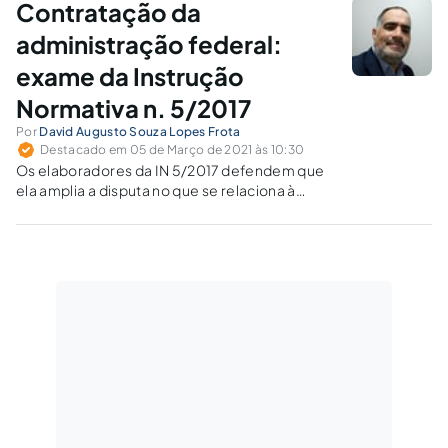
Contratação da
inadimplidas.
administração federal:
exame da Instrução
Normativa n. 5/2017
Por
David Augusto Souza Lopes Frota
Destacado em 05 de Março de 2021 às 10:30
Os elaboradores da IN 5/2017 defendem que
ela amplia a disputa no que se relaciona à
contratação de serviços terceirizados, em
observância ao princípio da competitividade.