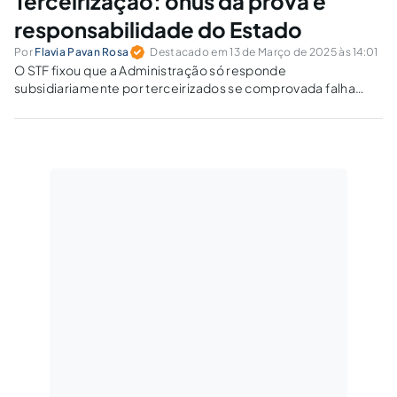
Terceirização: ônus da prova e
responsabilidade do Estado
Por
Flavia Pavan Rosa
Destacado em 13 de Março de 2025 às 14:01
O STF fixou que a Administração só responde
subsidiariamente por terceirizados se comprovada falha
fiscalizatória. Como essa exigência afeta os direitos
trabalhistas?