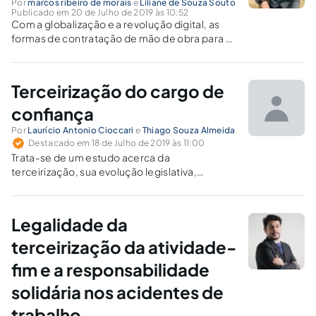
Por
marcos ribeiro de morais
e
Liliane de Souza Souto
Publicado em 20 de Julho de 2019 às 10:52
Com a globalização e a revolução digital, as
formas de contratação de mão de obra para a
realização dos serviços, bem como a
organização das empresas sofreram
profundas mudanças.
Terceirização do cargo de
confiança
Por
Laurício Antonio Cioccari
e
Thiago Souza Almeida
Destacado em 18 de Julho de 2019 às 11:00
Trata-se de um estudo acerca da
terceirização, sua evolução legislativa,
jurisprudencial e uma síntese da subordinação
jurídica presente no cargo de confiança.
Legalidade da
terceirização da atividade-
fim e a responsabilidade
solidária nos acidentes de
trabalho