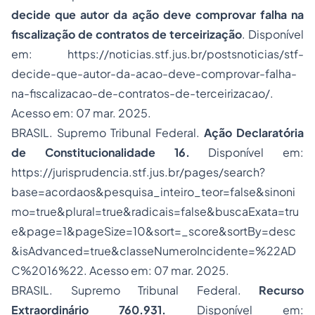
decide que autor da ação deve comprovar falha na
fiscalização de contratos de terceirização
. Disponível
em:
https://noticias.stf.jus.br/postsnoticias/stf-
decide-que-autor-da-acao-deve-comprovar-falha-
na-fiscalizacao-de-contratos-de-terceirizacao/
.
Acesso em: 07 mar. 2025.
BRASIL. Supremo Tribunal Federal.
Ação Declaratória
de Constitucionalidade 16.
Disponível em:
https://jurisprudencia.stf.jus.br/pages/search?
base=acordaos&pesquisa_inteiro_teor=false&sinoni
mo=true&plural=true&radicais=false&buscaExata=tru
e&page=1&pageSize=10&sort=_score&sortBy=desc
&isAdvanced=true&classeNumeroIncidente=%22AD
C%2016%22
. Acesso em: 07 mar. 2025.
BRASIL. Supremo Tribunal Federal.
Recurso
Extraordinário 760.931.
Disponível em: