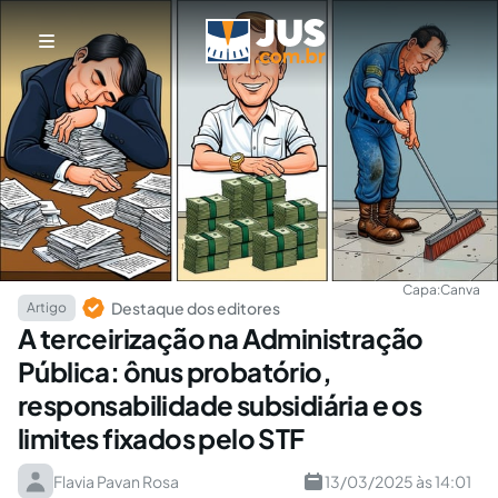
Capa:
Canva
Destaque dos editores
Artigo
A terceirização na Administração
Pública: ônus probatório,
responsabilidade subsidiária e os
limites fixados pelo STF
Flavia Pavan Rosa
13/03/2025 às 14:01