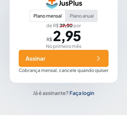
JusPlus
Plano mensal
Plano anual
de R$
29,50
por
2,95
R$
No primeiro mês
Assinar
Cobrança mensal, cancele quando quiser
Já é assinante?
Faça login