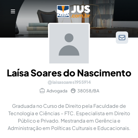
Laísa Soares do Nascimento
laisasoares1955914
Advogada
38058/BA
Graduada no Curso de Direito pela Faculdade de
Tecnologia e Ciências – FTC. Especialista em Direito
Público e Privado. Mestranda em Gerência e
Administração em Políticas Culturais e Educacionais.