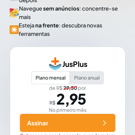
Navegue
sem anúncios
: concentre-se
mais
Esteja
na frente
: descubra novas
ferramentas
JusPlus
Plano mensal
Plano anual
de R$
29,50
por
2,95
R$
No primeiro mês
Assinar