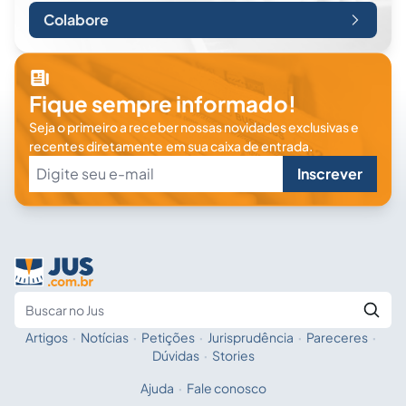
Colabore
Fique sempre informado!
Seja o primeiro a receber nossas novidades exclusivas e
recentes diretamente em sua caixa de entrada.
Inscrever
Artigos
·
Notícias
·
Petições
·
Jurisprudência
·
Pareceres
·
Fale com a IA
Buscar no Jus
Dúvidas
·
Stories
Ajuda
·
Fale conosco