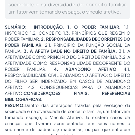
sociedade e na diversidade de conceito familiar,
um fator vem tomando espaço, o vínculo afetivo.
SUMÁRIO:
INTRODUÇÃO
.
1. O PODER FAMILIAR.
1.1.
HISTÓRICO 1.2. CONCEITO 1.3. PRINCÍPIOS QUE REGEM O
PODER FAMILIAR.
2. RESPONSABILIDADES DECORRENTES DO
PODER FAMILIAR
. 2.1. PRINCIPIO DA FUNÇÃO SOCIAL DA
FAMÍLIA.
3. A AFETIVIDADE NO DIREITO DE FAMÍLIA.
3.1. A
AFETIVIDADE COMO PRINCIPIO DO DIREITO DE FAMÍLIA. 3.2. A
AFETIVIDADE COMO RESPONSABILIDADE DECORRENTE DO
PODER FAMILIAR.
4. ABANDONO AFETIVO
4.1.
RESPONSABILIDADE CIVIL E ABANDONO AFETIVO: O DIREITO
DO FILHO SER INDENIZADO EM CASOS DE ABANDONO
AFETIVO. 4.2. CONSEQUÊNCIAS PARA O ABANDONO
AFETIVO.
CONSIDERAÇÕES FINAIS, REFERÊNCIAS
BIBLIOGRÁFICAS.
RESUMO:
Dentro das alterações trazidas pela evolução da
sociedade e na diversidade de conceito familiar, um fator vem
tomando espaço, o Vínculo Afetivo. Já existem casos de
crianças que tiveram acrescentados em seus nomes o
sobrenome de padrastos/ madrastas, ou pais que entraram