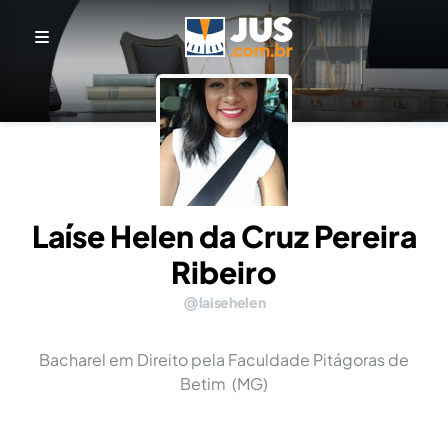
Laíse Helen da Cruz Pereira
Ribeiro
laisehelen
Bacharel em Direito pela Faculdade Pitágoras de
Betim (MG)