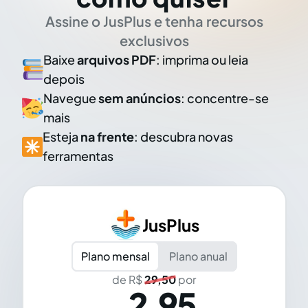
Assine o JusPlus e tenha recursos
exclusivos
Baixe
arquivos PDF
: imprima ou leia
depois
Navegue
sem anúncios
: concentre-se
mais
Esteja
na frente
: descubra novas
ferramentas
JusPlus
Plano mensal
Plano anual
de R$
29,50
por
2,95