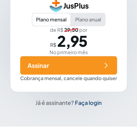
JusPlus
Plano mensal
Plano anual
de R$
29,50
por
2,95
R$
No primeiro mês
Assinar
Cobrança mensal, cancele quando quiser
Já é assinante?
Faça login