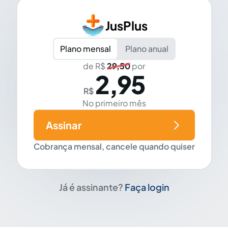
JusPlus
Plano mensal
Plano anual
de R$
29,50
por
2,95
R$
No primeiro mês
Assinar
Cobrança mensal, cancele quando quiser
Já é assinante?
Faça login