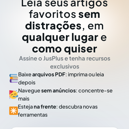
Leia seus artigos
favoritos
sem
distrações
, em
qualquer lugar
e
como quiser
Assine o JusPlus e tenha recursos
exclusivos
Baixe
arquivos PDF
: imprima ou leia
depois
Navegue
sem anúncios
: concentre-se
mais
Esteja
na frente
: descubra novas
ferramentas