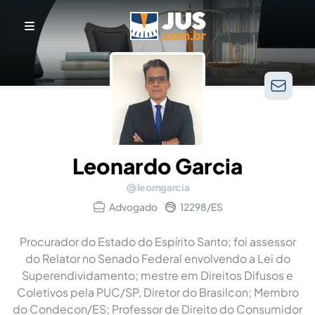
Leonardo Garcia
leomgarcia
Advogado
12298/ES
Procurador do Estado do Espírito Santo; foi assessor
do Relator no Senado Federal envolvendo a Lei do
Superendividamento; mestre em Direitos Difusos e
Coletivos pela PUC/SP, Diretor do Brasilcon; Membro
do Condecon/ES; Professor de Direito do Consumidor