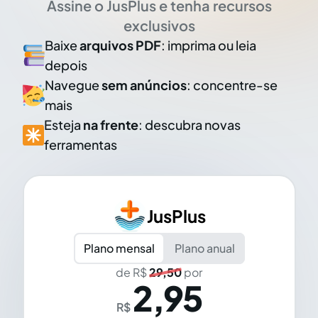
Assine o JusPlus e tenha recursos
exclusivos
Baixe
arquivos PDF
: imprima ou leia
depois
Navegue
sem anúncios
: concentre-se
mais
Esteja
na frente
: descubra novas
ferramentas
JusPlus
Plano mensal
Plano anual
de R$
29,50
por
2,95
R$