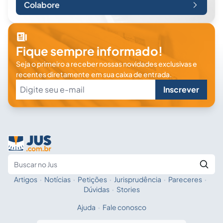
Colabore
Fique sempre informado!
Seja o primeiro a receber nossas novidades exclusivas e
recentes diretamente em sua caixa de entrada.
Inscrever
Artigos
·
Notícias
·
Petições
·
Jurisprudência
·
Pareceres
·
Fale com a IA
Buscar no Jus
Dúvidas
·
Stories
Ajuda
·
Fale conosco