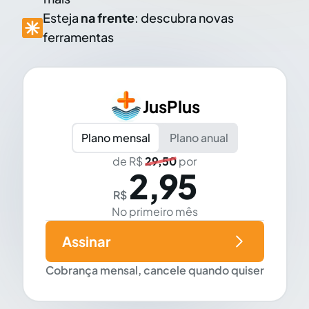
Esteja
na frente
: descubra novas
ferramentas
JusPlus
Plano mensal
Plano anual
de R$
29,50
por
2,95
R$
No primeiro mês
Assinar
Cobrança mensal, cancele quando quiser