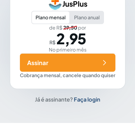
JusPlus
Plano mensal
Plano anual
de R$
29,50
por
2,95
R$
No primeiro mês
Assinar
Cobrança mensal, cancele quando quiser
Já é assinante?
Faça login