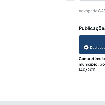
Advogada OA
Publicações
Destaque
Competências 
município, po
140/2011