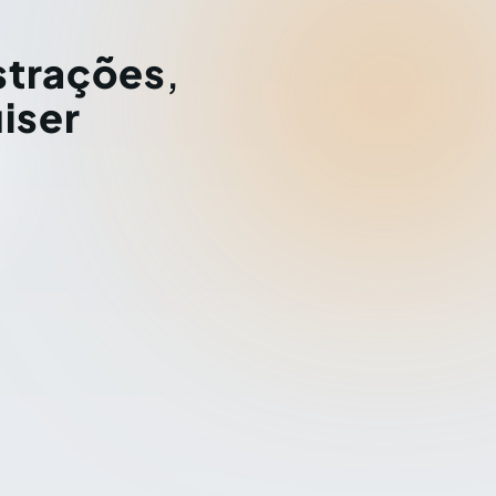
strações
,
iser