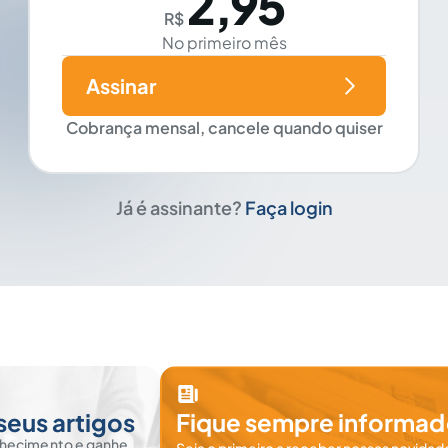
2,95
R$
No primeiro mês
Assinar
Cobrança mensal, cancele quando quiser
Já é assinante?
Faça login
seus artigos
Fique sempre informad
nhecimento e ganhe