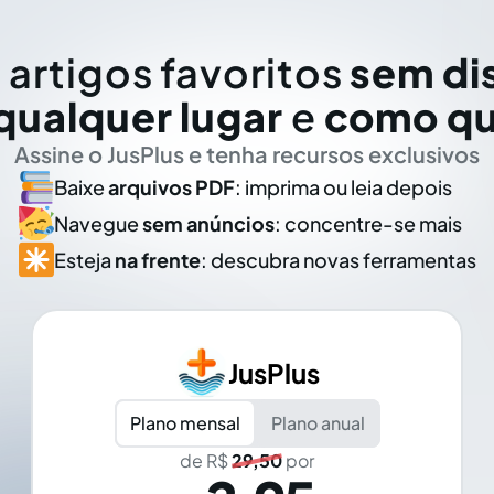
 artigos favoritos
sem di
qualquer lugar
e
como qu
Assine o JusPlus e tenha recursos exclusivos
Baixe
arquivos PDF
: imprima ou leia depois
Navegue
sem anúncios
: concentre-se mais
Esteja
na frente
: descubra novas ferramentas
JusPlus
Plano mensal
Plano anual
de R$
29,50
por