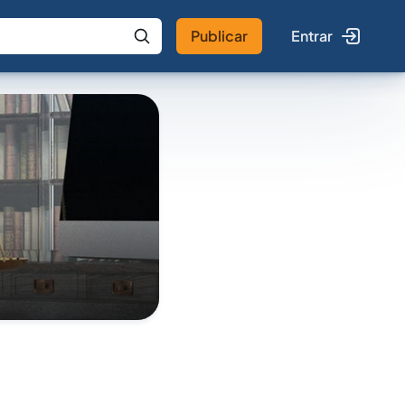
Publicar
Entrar
 IA
Buscar no Jus