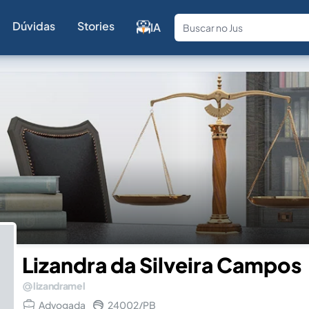
Dúvidas
Stories
IA
Fale com a
Lizandra da Silveira Campos
lizandramel
Advogada
24002/PB