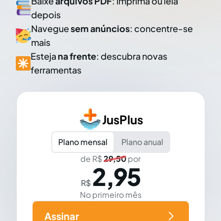
Baixe
arquivos PDF
: imprima ou leia
depois
Navegue
sem anúncios
: concentre-se
mais
Esteja
na frente
: descubra novas
ferramentas
JusPlus
Plano mensal
Plano anual
de R$
29,50
por
2,95
R$
No primeiro mês
Assinar