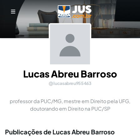
Lucas Abreu Barroso
lucasabreu955463
professor da PUC/MG, mestre em Direito pela UFG,
doutorando em Direito na PUC/SP
Publicações de Lucas Abreu Barroso