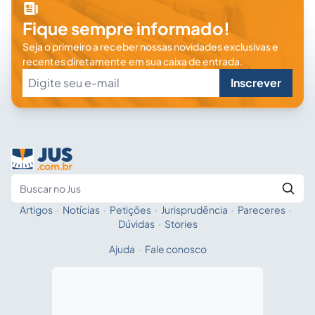
Fique sempre informado!
Seja o primeiro a receber nossas novidades exclusivas e
recentes diretamente em sua caixa de entrada.
Inscrever
Artigos
·
Notícias
·
Petições
·
Jurisprudência
·
Pareceres
·
Fale com a IA
Buscar no Jus
Dúvidas
·
Stories
Ajuda
·
Fale conosco