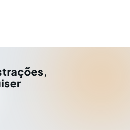
strações
,
iser