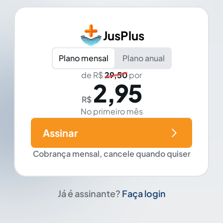
JusPlus
Plano mensal
Plano anual
de R$
29,50
por
2,95
R$
No primeiro mês
Assinar
Cobrança mensal, cancele quando quiser
Já é assinante?
Faça login