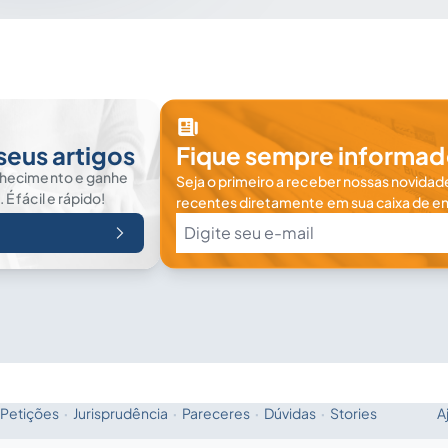
seus artigos
Fique sempre informad
nhecimento e ganhe
Seja o primeiro a receber nossas novidade
 fácil e rápido!
recentes diretamente em sua caixa de en
Petições
·
Jurisprudência
·
Pareceres
·
Dúvidas
·
Stories
A
Fale com a IA