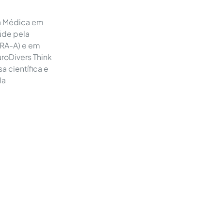
ia Médica em
aúde pela
ERA-A) e em
uroDivers Think
a científica e
la