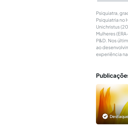
Psiquiatra, gr
Psiquiatria no
Unichristus (2
Mulheres (ERA-
P&D. Nos últim
ao desenvolvim
experiência na
Publicações
Destaque