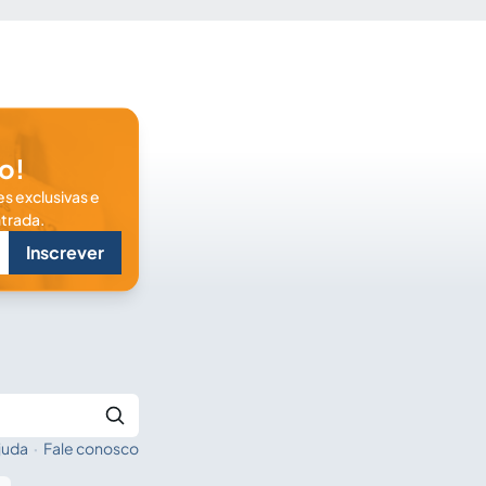
o!
s exclusivas e
trada.
Inscrever
juda
·
Fale conosco
Buscar no Jus