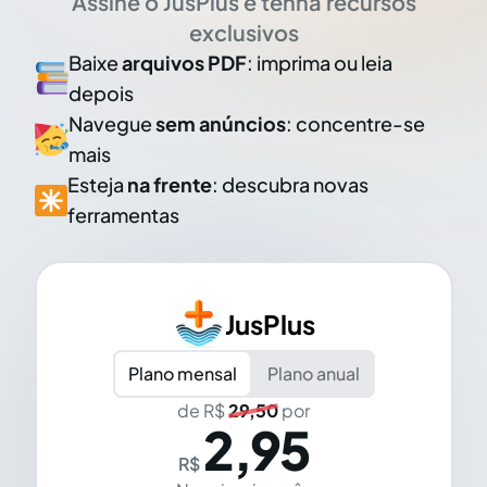
Assine o JusPlus e tenha recursos
exclusivos
Baixe
arquivos PDF
: imprima ou leia
depois
Navegue
sem anúncios
: concentre-se
mais
Esteja
na frente
: descubra novas
ferramentas
JusPlus
Plano mensal
Plano anual
de R$
29,50
por
2,95
R$