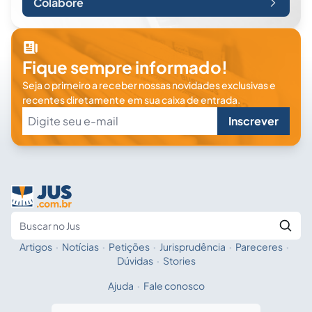
Colabore
Fique sempre informado!
Seja o primeiro a receber nossas novidades exclusivas e
recentes diretamente em sua caixa de entrada.
Inscrever
Artigos
·
Notícias
·
Petições
·
Jurisprudência
·
Pareceres
·
Fale com a IA
Buscar no Jus
Dúvidas
·
Stories
Ajuda
·
Fale conosco