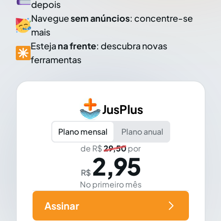
depois
Navegue
sem anúncios
: concentre-se
mais
Esteja
na frente
: descubra novas
ferramentas
JusPlus
Plano mensal
Plano anual
de R$
29,50
por
2,95
R$
No primeiro mês
Assinar