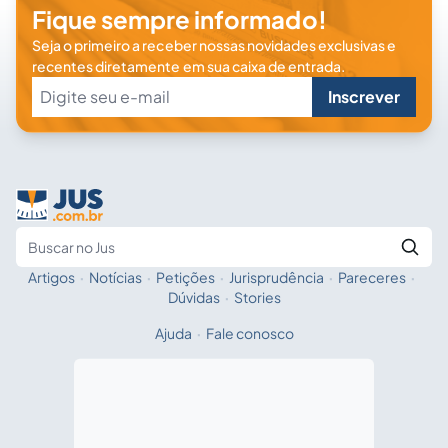
Fique sempre informado!
Seja o primeiro a receber nossas novidades exclusivas e
recentes diretamente em sua caixa de entrada.
Inscrever
Artigos
·
Notícias
·
Petições
·
Jurisprudência
·
Pareceres
·
Fale com a IA
Buscar no Jus
Dúvidas
·
Stories
Ajuda
·
Fale conosco