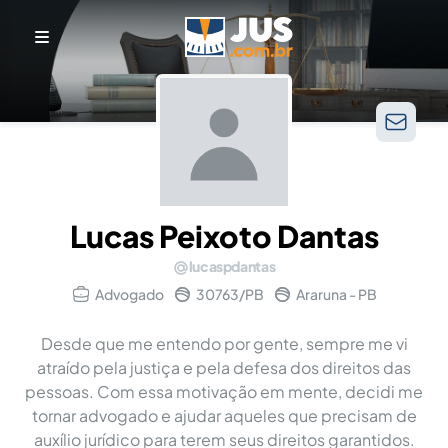
Lucas Peixoto Dantas
lucaspdantas
Advogado
30763/PB
Araruna - PB
Desde que me entendo por gente, sempre me vi
atraído pela justiça e pela defesa dos direitos das
pessoas. Com essa motivação em mente, decidi me
tornar advogado e ajudar aqueles que precisam de
auxílio jurídico para terem seus direitos garantidos.