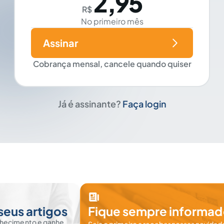
2,95
R$
No primeiro mês
Assinar
Cobrança mensal, cancele quando quiser
Já é assinante?
Faça login
seus artigos
Fique sempre informad
nhecimento e ganhe