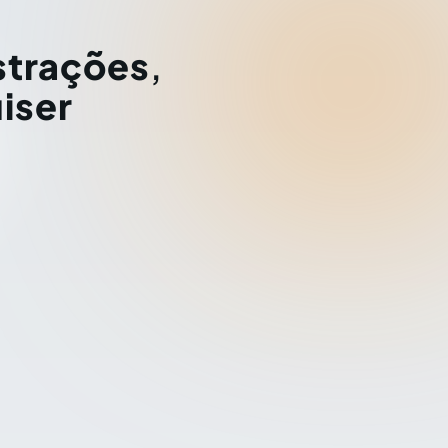
strações
,
iser