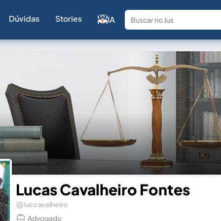
Dúvidas
Stories
IA
Fale com a
Lucas Cavalheiro Fontes
luccavalheiro
Advogado