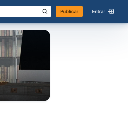
Publicar
Entrar
 IA
Buscar no Jus