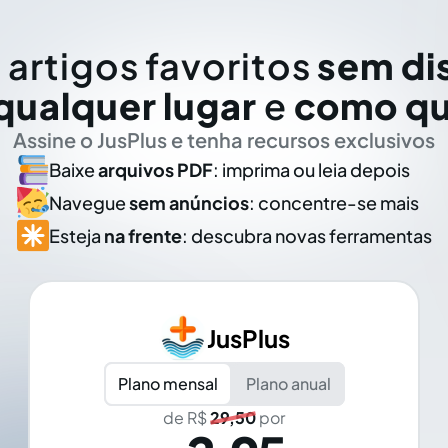
 artigos favoritos
sem di
qualquer lugar
e
como qu
Assine o JusPlus e tenha recursos exclusivos
Baixe
arquivos PDF
: imprima ou leia depois
Navegue
sem anúncios
: concentre-se mais
Esteja
na frente
: descubra novas ferramentas
JusPlus
Plano mensal
Plano anual
de R$
29,50
por