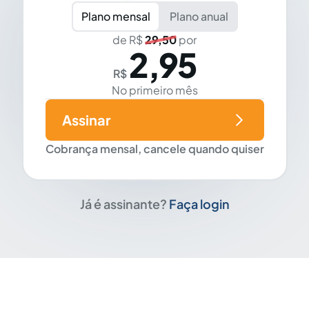
Plano mensal
Plano anual
de R$
29,50
por
2,95
R$
No primeiro mês
Assinar
Cobrança mensal, cancele quando quiser
Já é assinante?
Faça login