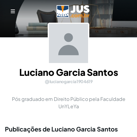
Luciano Garcia Santos
lucianogarcia1904619
Pós graduado em Direito Público pela Faculdade
UnYLeYa
Publicações de Luciano Garcia Santos