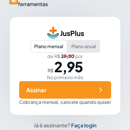
ferramentas
JusPlus
Plano mensal
Plano anual
de R$
29,50
por
2,95
R$
No primeiro mês
Assinar
Cobrança mensal, cancele quando quiser
Já é assinante?
Faça login