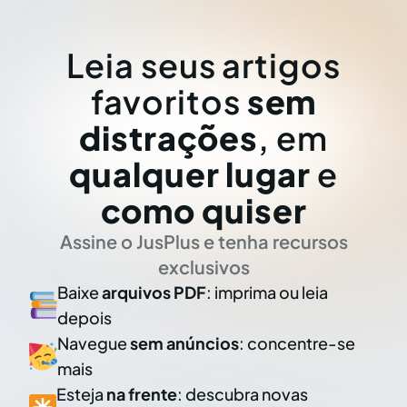
Leia seus artigos
favoritos
sem
distrações
, em
qualquer lugar
e
como quiser
Assine o JusPlus e tenha recursos
exclusivos
Baixe
arquivos PDF
: imprima ou leia
depois
Navegue
sem anúncios
: concentre-se
mais
Esteja
na frente
: descubra novas