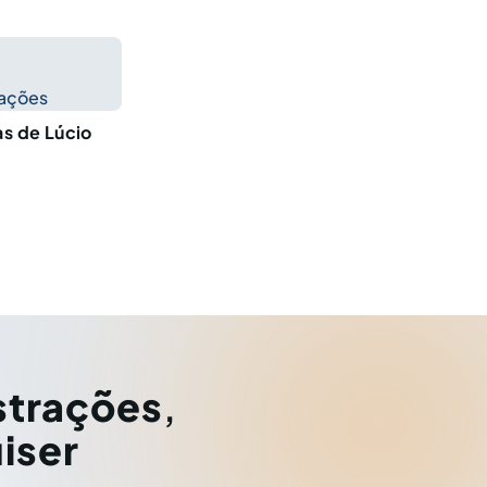
cações
as de Lúcio
strações
,
iser