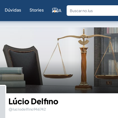
Dúvidas
Stories
IA
Fale com a
Lúcio Delfino
luciodelfino946742