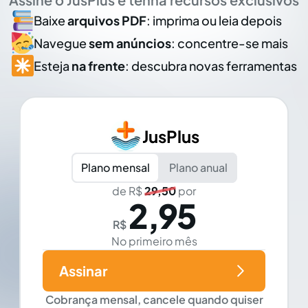
Baixe
arquivos PDF
: imprima ou leia depois
Navegue
sem anúncios
: concentre-se mais
Esteja
na frente
: descubra novas ferramentas
JusPlus
Plano mensal
Plano anual
de R$
29,50
por
2,95
R$
No primeiro mês
Assinar
Cobrança mensal, cancele quando quiser