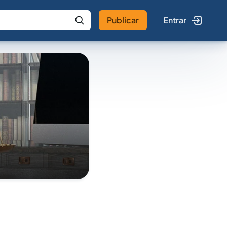
Publicar
Entrar
 IA
Buscar no Jus