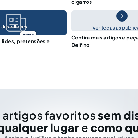
cigarros
 dos editores
Ver todas as publi
Artigo
Confira mais artigos e peç
, lides, pretensões e
Delfino
 artigos favoritos
sem di
qualquer lugar
e
como qu
Assine o JusPlus e tenha recursos exclusivos