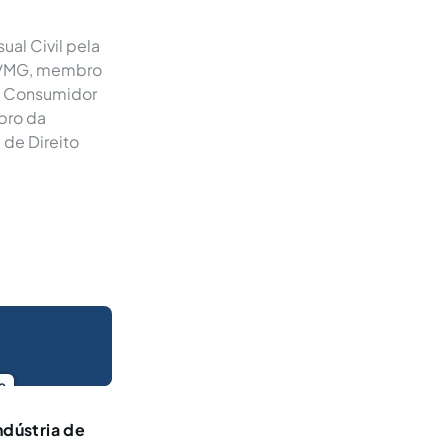
ual Civil pela
BE/MG, membro
 do Consumidor
bro da
a de Direito
o
ndústria de