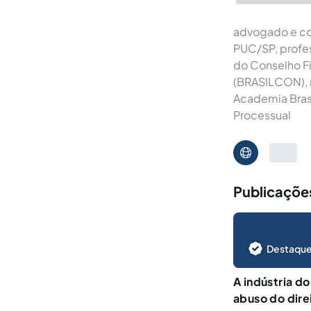
advogado e con
PUC/SP, profe
do Conselho Fis
(BRASILCON), 
Academia Brasil
Processual
Publicações
Destaque
A indústria do
abuso do dire