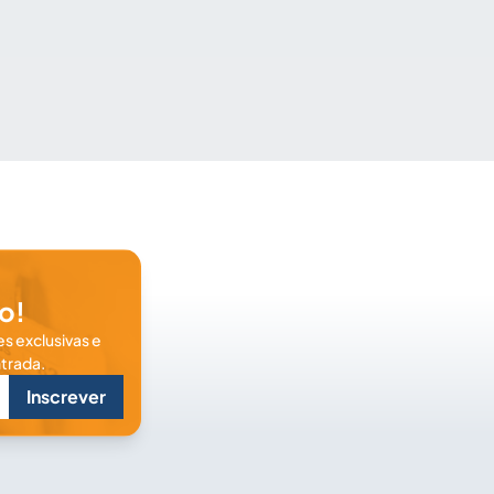
o!
s exclusivas e
trada.
Inscrever