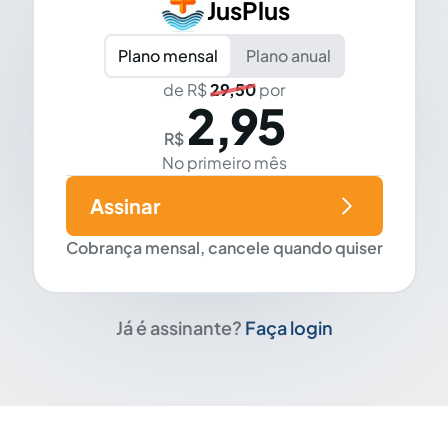
JusPlus
Plano mensal
Plano anual
de R$
29,50
por
2,95
R$
No primeiro mês
Assinar
Cobrança mensal, cancele quando quiser
Já é assinante?
Faça login