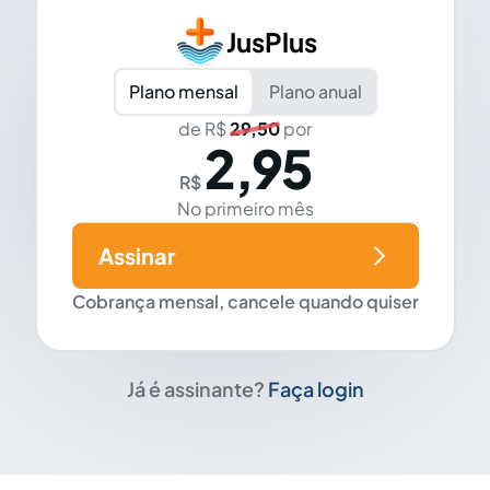
JusPlus
Plano mensal
Plano anual
de R$
29,50
por
2,95
R$
No primeiro mês
Assinar
Cobrança mensal, cancele quando quiser
Já é assinante?
Faça login