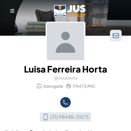
Luisa Ferreira Horta
luisahorta
Advogada
174473/MG
(31) 98448-0075