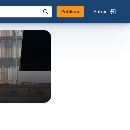
Publicar
Entrar
 IA
Buscar no Jus