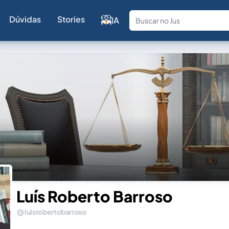
Dúvidas
Stories
IA
Fale com a
Luís Roberto Barroso
luisrobertobarroso