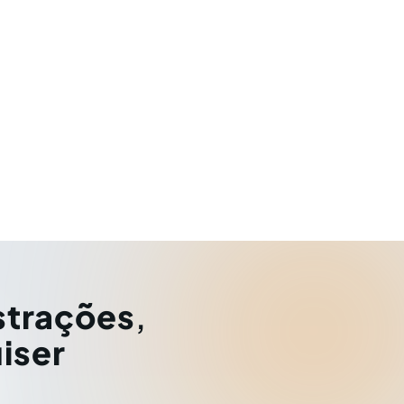
strações
,
iser