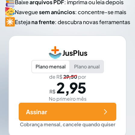
Baixe
arquivos PDF
: imprima ou leia depois
Navegue
sem anúncios
: concentre-se mais
Esteja
na frente
: descubra novas ferramentas
JusPlus
Plano mensal
Plano anual
de R$
29,50
por
2,95
R$
No primeiro mês
Assinar
Cobrança mensal, cancele quando quiser