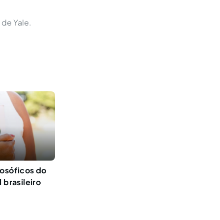
 de Yale.
losóficos do
 brasileiro