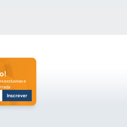
o!
s exclusivas e
trada.
Inscrever