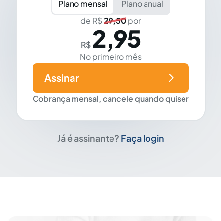
Plano mensal
Plano anual
de R$
29,50
por
2,95
R$
No primeiro mês
Assinar
Cobrança mensal, cancele quando quiser
Já é assinante?
Faça login