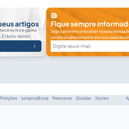
seus artigos
Fique sempre informad
nhecimento e ganhe
Seja o primeiro a receber nossas novidade
 fácil e rápido!
recentes diretamente em sua caixa de en
Petições
·
Jurisprudência
·
Pareceres
·
Dúvidas
·
Stories
A
Fale com a IA