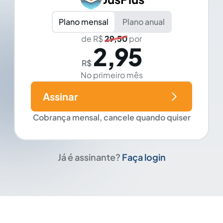
Plano mensal
Plano anual
de R$
29,50
por
2,95
R$
No primeiro mês
Assinar
Cobrança mensal, cancele quando quiser
Já é assinante?
Faça login