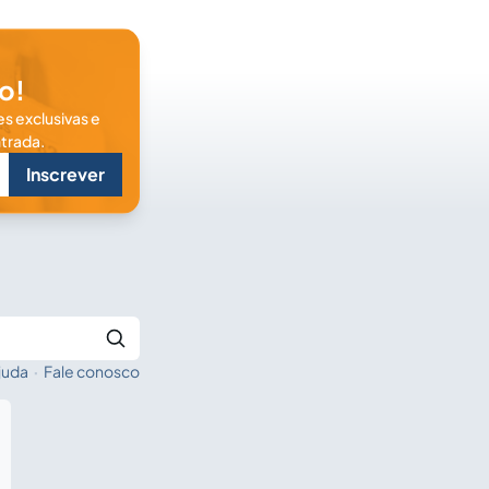
o!
s exclusivas e
trada.
Inscrever
juda
·
Fale conosco
Buscar no Jus