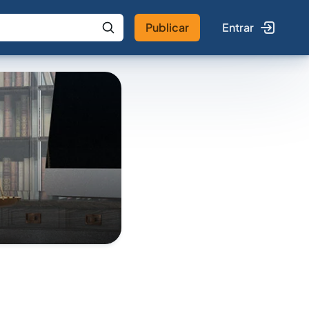
Publicar
Entrar
 IA
Buscar no Jus