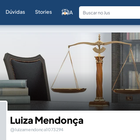
Dúvidas
Stories
IA
Fale com a
Luiza Mendonça
luizamendonca1073294