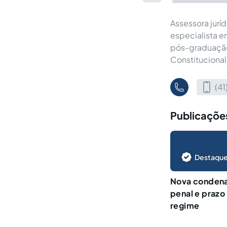
Assessora juríd
especialista e
pós-graduação 
Constitucional
(4
Publicaçõe
Destaque
Nova condena
penal e prazo
regime