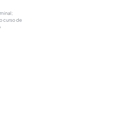
iminal;
do curso de
o