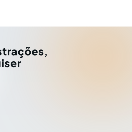
strações
,
iser