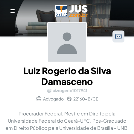
Luiz Rogerio da Silva
Damasceno
luizrogerio1017941
Advogado
22160-B/CE
Procurador Federal. Mestre em Direito pela
Universidade Federal do Ceará-UFC. Pós-Graduado
em Direito Público pela Universidade de Brasília - UNB.