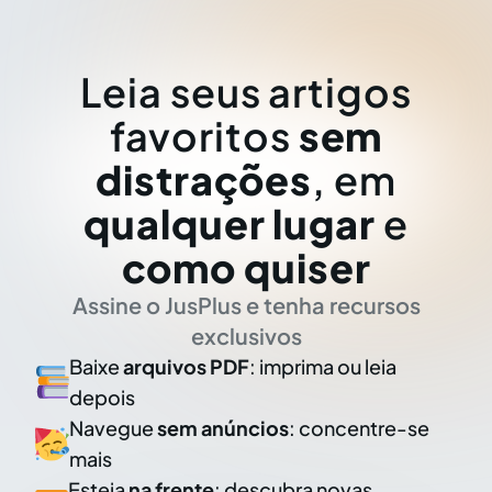
Leia seus artigos
favoritos
sem
distrações
, em
qualquer lugar
e
como quiser
Assine o JusPlus e tenha recursos
exclusivos
Baixe
arquivos PDF
: imprima ou leia
depois
Navegue
sem anúncios
: concentre-se
mais
Esteja
na frente
: descubra novas