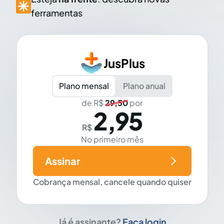
ferramentas
JusPlus
Plano mensal
Plano anual
de R$
29,50
por
2,95
R$
No primeiro mês
Assinar
Cobrança mensal, cancele quando quiser
Já é assinante?
Faça login