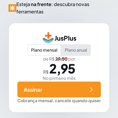
Esteja
na frente
: descubra novas
ferramentas
JusPlus
Plano mensal
Plano anual
de R$
29,50
por
2,95
R$
No primeiro mês
Assinar
Cobrança mensal, cancele quando quiser