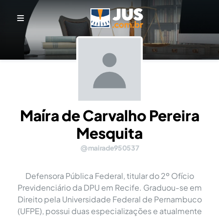
Maíra de Carvalho Pereira
Mesquita
mairade950537
Defensora Pública Federal, titular do 2º Ofício
Previdenciário da DPU em Recife. Graduou-se em
Direito pela Universidade Federal de Pernambuco
(UFPE), possui duas especializações e atualmente