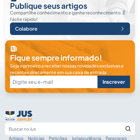
Publique seus artigos
Compartilhe conhecimento e ganhe reconhecimento. É
fácil e rápido!
Colabore
Fique sempre informado!
Seja o primeiro a receber nossas novidades exclusivas e
recentes diretamente em sua caixa de entrada.
Inscrever
Artigos
·
Notícias
·
Petições
·
Jurisprudência
·
Pareceres
·