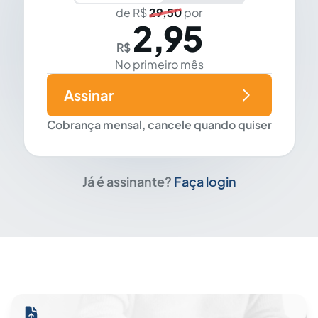
de R$
29,50
por
2,95
R$
No primeiro mês
Assinar
Cobrança mensal, cancele quando quiser
Já é assinante?
Faça login