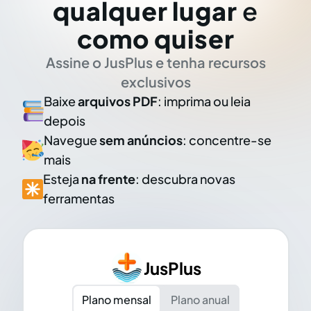
qualquer lugar
e
como quiser
Assine o JusPlus e tenha recursos
exclusivos
Baixe
arquivos PDF
: imprima ou leia
depois
Navegue
sem anúncios
: concentre-se
mais
Esteja
na frente
: descubra novas
ferramentas
JusPlus
Plano mensal
Plano anual