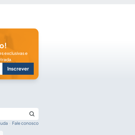
o!
s exclusivas e
trada.
Inscrever
juda
·
Fale conosco
Buscar no Jus