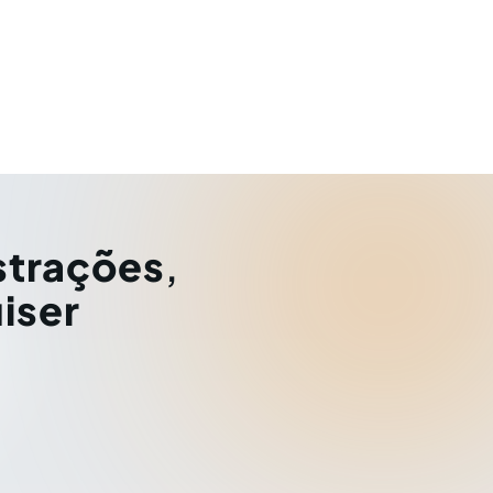
strações
,
iser