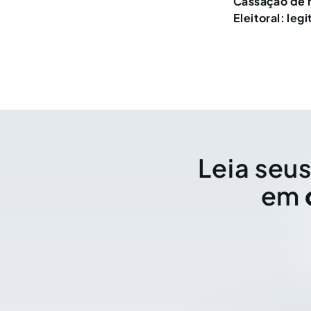
Cassação de 
Eleitoral: le
Leia seus
em