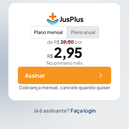
JusPlus
Plano mensal
Plano anual
de R$
29,50
por
2,95
R$
No primeiro mês
Assinar
Cobrança mensal, cancele quando quiser
Já é assinante?
Faça login