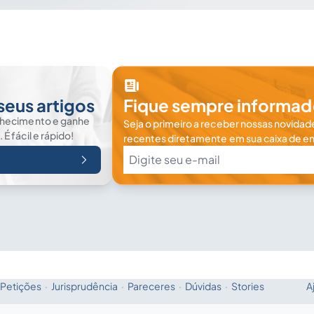
seus artigos
Fique sempre informad
nhecimento e ganhe
Seja o primeiro a receber nossas novidade
 fácil e rápido!
recentes diretamente em sua caixa de en
Petições
·
Jurisprudência
·
Pareceres
·
Dúvidas
·
Stories
A
Fale com a IA