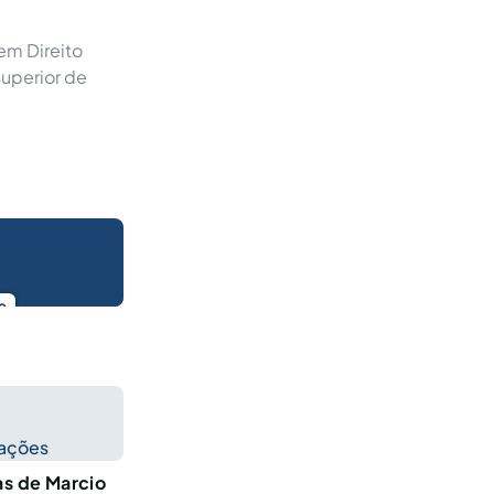
 em Direito
Superior de
o
cações
as de Marcio