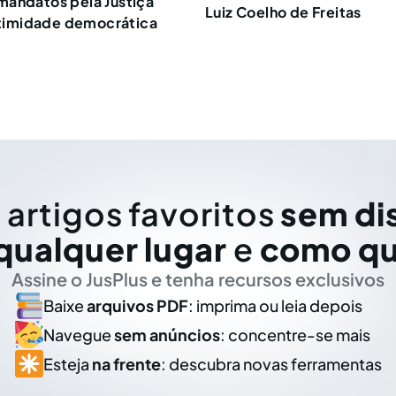
mandatos pela Justiça
Luiz Coelho de Freitas
gitimidade democrática
 artigos favoritos
sem di
qualquer lugar
e
como qu
Assine o JusPlus e tenha recursos exclusivos
Baixe
arquivos PDF
: imprima ou leia depois
Navegue
sem anúncios
: concentre-se mais
Esteja
na frente
: descubra novas ferramentas