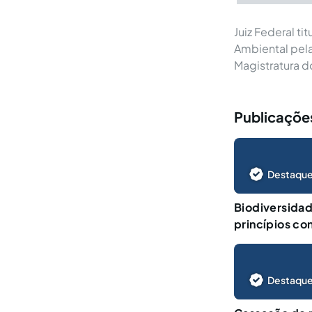
Juiz Federal t
Ambiental pela
Magistratura 
Publicações
Destaque
Biodiversida
princípios co
Destaque