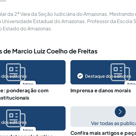
itular da 2ª Vara da Seção Judiciária do Amazonas. Mestrando
 Universidade Estadual do Amazonas. Professor da Escola 
do Estado do Amazonas.
 de Marcio Luiz Coelho de Freitas
 dos editores
Destaque dos editores
Artigo
Artig
de: ponderação com
Imprensa e danos morais
nstitucionais
 dos editores
Ver todas as publi
Artigo
Confira mais artigos e peç