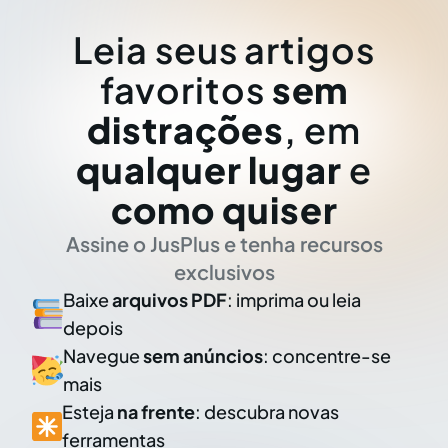
Leia seus artigos
favoritos
sem
distrações
, em
qualquer lugar
e
como quiser
Assine o JusPlus e tenha recursos
exclusivos
Baixe
arquivos PDF
: imprima ou leia
depois
Navegue
sem anúncios
: concentre-se
mais
Esteja
na frente
: descubra novas
ferramentas