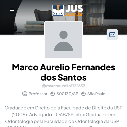
Marco Aurelio Fernandes
dos Santos
marcoaurelio1122633
Professor
300130/SP
São Paulo
Graduado em Direito pela Faculdade de Direito da USP
(2009). Advogado - OAB/SP. <br>Graduado em
Odontologia pela Faculdade de Odontologia da USP -