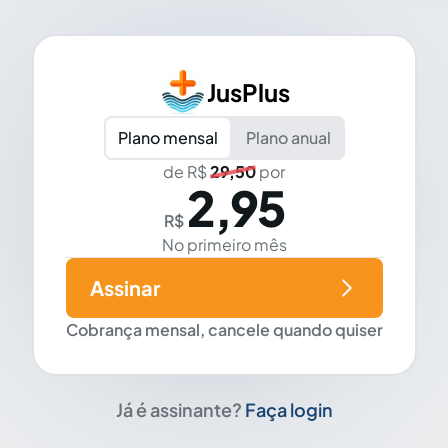
JusPlus
Plano mensal
Plano anual
de R$
29,50
por
2,95
R$
No primeiro mês
Assinar
Cobrança mensal, cancele quando quiser
Já é assinante?
Faça login