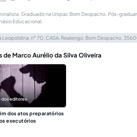
inalista. Graduado na Unipac Bom Despacho. Pós-graduan
másio Educacional.
a Leopoldina, n° 70, CASA, Realengo, Bom Despacho, 35
 de Marco Aurélio da Silva Oliveira
 dos editores
 fim dos atos preparatórios
tos executórios