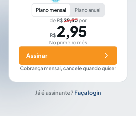
Plano mensal
Plano anual
de R$
29,50
por
2,95
R$
No primeiro mês
Assinar
Cobrança mensal, cancele quando quiser
Já é assinante?
Faça login