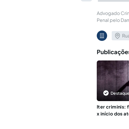
Advogado Crim
Penal pelo Da
Ru
Publicações
Destaque
Iter criminis:
x início dos a