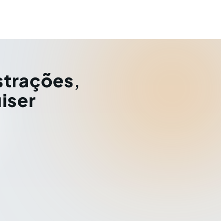
strações
,
iser