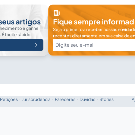
seus artigos
Fique sempre informad
nhecimento e ganhe
Seja o primeiro a receber nossas novidade
 fácil e rápido!
recentes diretamente em sua caixa de en
Petições
·
Jurisprudência
·
Pareceres
·
Dúvidas
·
Stories
A
Fale com a IA