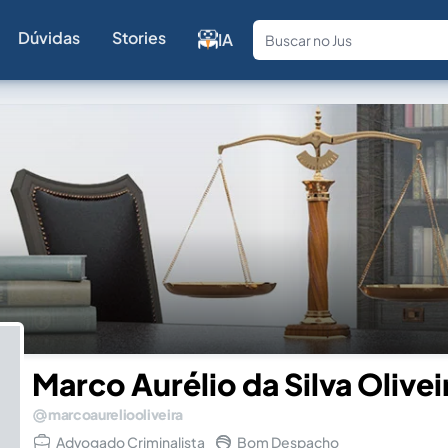
Dúvidas
Stories
IA
Fale com a
Marco Aurélio da Silva Olivei
marcoaureliooliveira
Advogado Criminalista
Bom Despacho