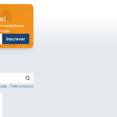
o!
s exclusivas e
trada.
Inscrever
juda
·
Fale conosco
Buscar no Jus