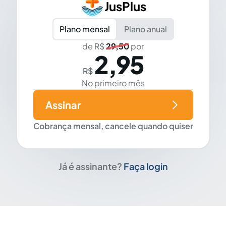
JusPlus
Plano mensal
Plano anual
de R$
29,50
por
2,95
R$
No primeiro mês
Assinar
Cobrança mensal, cancele quando quiser
Já é assinante?
Faça login