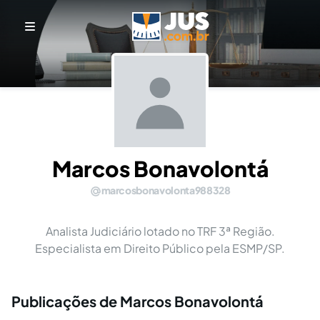
Marcos Bonavolontá
marcosbonavolonta988328
Analista Judiciário lotado no TRF 3ª Região.
Especialista em Direito Público pela ESMP/SP.
Publicações de Marcos Bonavolontá