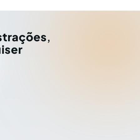
strações
,
iser