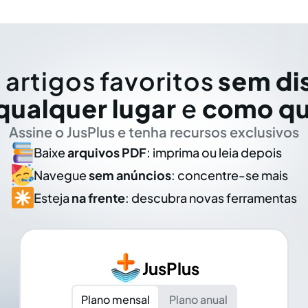
 artigos favoritos
sem di
qualquer lugar
e
como qu
Assine o JusPlus e tenha recursos exclusivos
Baixe
arquivos PDF
: imprima ou leia depois
Navegue
sem anúncios
: concentre-se mais
Esteja
na frente
: descubra novas ferramentas
JusPlus
Plano mensal
Plano anual