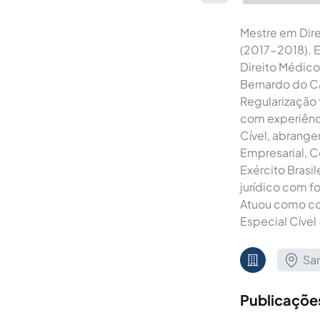
Mestre em Dire
(2017-2018). E
Direito Médico
Bernardo do Ca
Regularização 
com experiênci
Cível, abrange
Empresarial, Co
Exército Brasi
jurídico com fo
Atuou como con
Especial Cível
San
Publicações