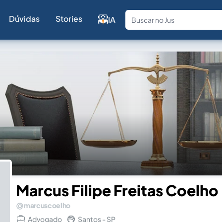
Dúvidas
Stories
IA
Fale com a
Marcus Filipe Freitas Coelho
marcuscoelho
Advogado
Santos - SP