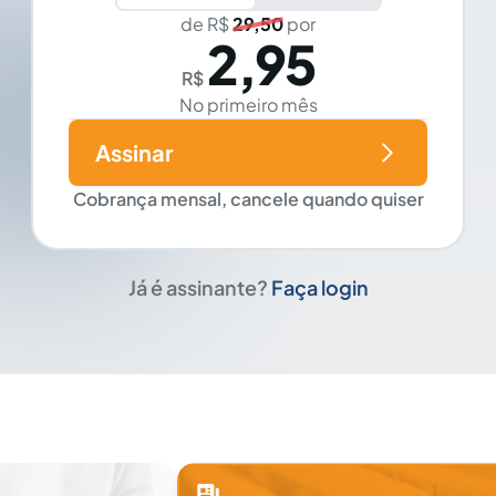
de R$
29,50
por
2,95
R$
No primeiro mês
Assinar
Cobrança mensal, cancele quando quiser
Já é assinante?
Faça login