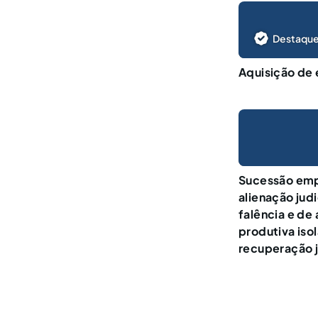
Destaque
Aquisição de 
Sucessão empr
alienação jud
falência e de
produtiva iso
recuperação j