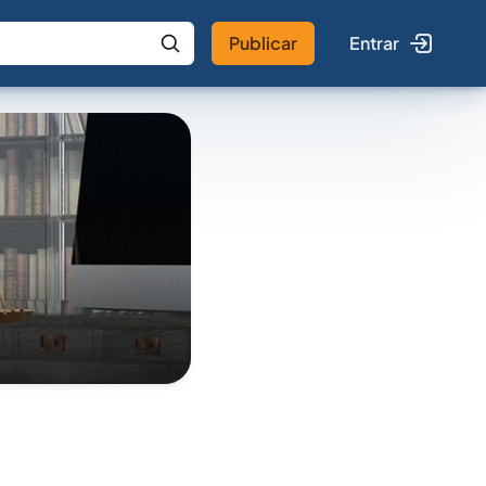
Publicar
Entrar
 IA
Buscar no Jus