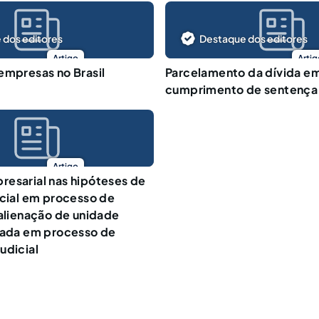
 dos editores
Destaque dos editores
Artigo
Artig
empresas no Brasil
Parcelamento da dívida e
cumprimento de sentença
Artigo
esarial nas hipóteses de
icial em processo de
 alienação de unidade
lada em processo de
udicial