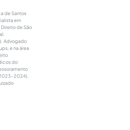
ca de Santos
ialista em
 Direito de São
al:
2). Advogado
ups, e na área
eito
ídicos do
ssessoramento
r (2023-2024).
Juizado