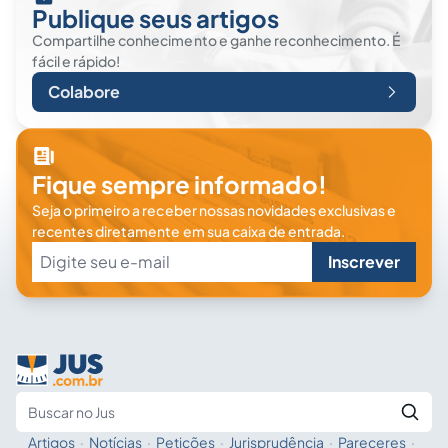
Publique seus artigos
Compartilhe conhecimento e ganhe reconhecimento. É
fácil e rápido!
Colabore
Fique sempre informado!
Seja o primeiro a receber nossas novidades exclusivas e
recentes diretamente em sua caixa de entrada.
Inscrever
Artigos
·
Notícias
·
Petições
·
Jurisprudência
·
Pareceres
·