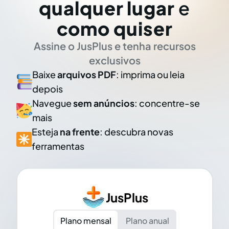
qualquer lugar
e
como quiser
Assine o JusPlus e tenha recursos
exclusivos
Baixe
arquivos PDF
: imprima ou leia
depois
Navegue
sem anúncios
: concentre-se
mais
Esteja
na frente
: descubra novas
ferramentas
JusPlus
Plano mensal
Plano anual