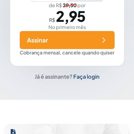
de R$
29,50
por
2,95
R$
No primeiro mês
Assinar
Cobrança mensal, cancele quando quiser
Já é assinante?
Faça login