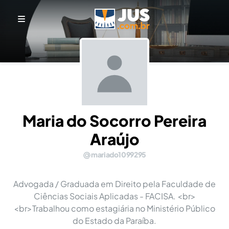
Maria do Socorro Pereira
Araújo
mariado1099295
Advogada / Graduada em Direito pela Faculdade de
Ciências Sociais Aplicadas - FACISA. <br>
<br>Trabalhou como estagiária no Ministério Público
do Estado da Paraíba.