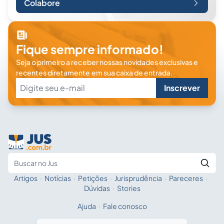
Colabore
Fique sempre informado!
Seja o primeiro a receber nossas novidades exclusivas e
recentes diretamente em sua caixa de entrada.
Inscrever
Artigos
·
Notícias
·
Petições
·
Jurisprudência
·
Pareceres
·
Fale com a IA
Buscar no Jus
Dúvidas
·
Stories
Ajuda
·
Fale conosco