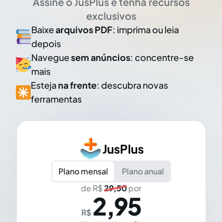
Assine o JusPlus e tenha recursos
exclusivos
Baixe
arquivos PDF
: imprima ou leia
depois
Navegue
sem anúncios
: concentre-se
mais
Esteja
na frente
: descubra novas
ferramentas
JusPlus
Plano mensal
Plano anual
de R$
29,50
por
2,95
R$