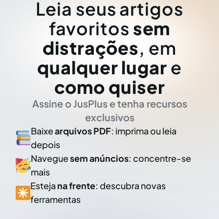
Leia seus artigos
favoritos
sem
distrações
, em
qualquer lugar
e
como quiser
Assine o JusPlus e tenha recursos
exclusivos
Baixe
arquivos PDF
: imprima ou leia
depois
Navegue
sem anúncios
: concentre-se
mais
Esteja
na frente
: descubra novas
ferramentas