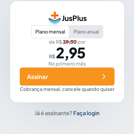
JusPlus
Plano mensal
Plano anual
de R$
29,50
por
2,95
R$
No primeiro mês
Assinar
Cobrança mensal, cancele quando quiser
Já é assinante?
Faça login