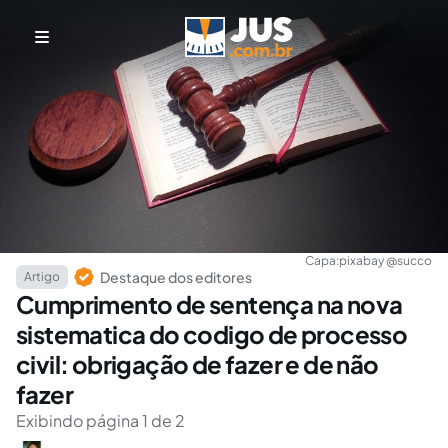
Capa:
pixabay @succo
Destaque dos editores
Artigo
Cumprimento de sentença na nova
sistematica do codigo de processo
civil: obrigação de fazer e de não
fazer
Exibindo página 1 de 2