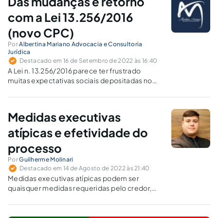
Das mudanças e retorno
com a Lei 13.256/2016
(novo CPC)
Por
Albertina Mariano Advocacia e Consultoria
Jurídica
Destacado em 16 de Setembro de 2022 às 16:40
A Lei n. 13.256/2016 parece ter frustrado
muitas expectativas sociais depositadas no
novo CPC/2015.
Medidas executivas
atípicas e efetividade do
processo
Por
Guilherme Molinari
Destacado em 14 de Agosto de 2022 às 21:40
Medidas executivas atípicas podem ser
quaisquer medidas requeridas pelo credor,
como bloqueio de CNH, bloqueio de cartão de
crédito, impedimento da entrada do devedor
em certos locais, como clubes, por exemplo.