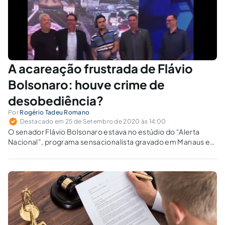
A acareação frustrada de Flávio
Bolsonaro: houve crime de
desobediência?
Por
Rogério Tadeu Romano
Destacado em 25 de Setembro de 2020 às 14:00
O senador Flávio Bolsonaro estava no estúdio do “Alerta
Nacional”, programa sensacionalista gravado em Manaus e
transmitido pela RedeTV! Enquanto ele fazia graça,
procuradores da República o esperavam no Rio de Janeiro
para uma acareação com o empresário Paulo Marinho.