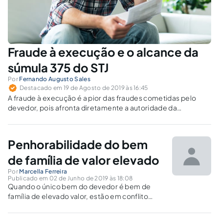
Fraude à execução e o alcance da
súmula 375 do STJ
Por
Fernando Augusto Sales
Destacado em 19 de Agosto de 2019 às 16:45
A fraude à execução é a pior das fraudes cometidas pelo
devedor, pois afronta diretamente a autoridade da
jurisdição. E, por essa razão, deve ser amplamente
combatida.
Penhorabilidade do bem
de família de valor elevado
Por
Marcella Ferreira
Publicado em 02 de Junho de 2019 às 18:08
Quando o único bem do devedor é bem de
família de elevado valor, estão em conflito
direitos fundamentais do executado e do
exequente, que devem ser sopesados por