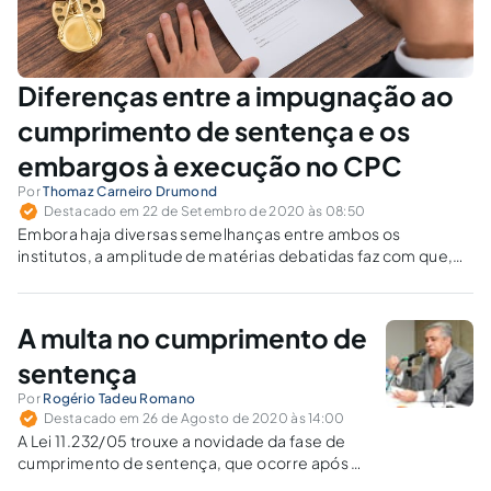
Diferenças entre a impugnação ao
cumprimento de sentença e os
embargos à execução no CPC
Por
Thomaz Carneiro Drumond
Destacado em 22 de Setembro de 2020 às 08:50
Embora haja diversas semelhanças entre ambos os
institutos, a amplitude de matérias debatidas faz com que,
nos embargos à execução, se possa discutir a própria
formação do título, ao contrário da impugnação, que se
limita aos fatos supervenientes.
A multa no cumprimento de
sentença
Por
Rogério Tadeu Romano
Destacado em 26 de Agosto de 2020 às 14:00
A Lei 11.232/05 trouxe a novidade da fase de
cumprimento de sentença, que ocorre após a
formação do título executivo judicial. Mantida