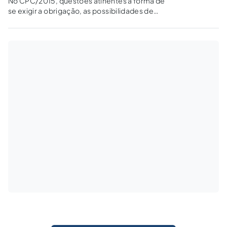
No CPC/2015, questões atinentes à forma de
se exigir a obrigação, as possibilidades de
impugnação e a forma de pagamento foram
atualizadas buscando uma prestação de tutela
executiva mais célere e desburocratizada,
sem se esquecer das prerrogativas da fazenda
pública.