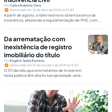
Por
Carlos Roberto Claro
Destacado em 22 de Abril de 2020 às 12:40
A partir de agosto, a Itália terá novo sistema acerca da
insolvência, afastando a regulamentação de 1942, com
redução dos custos e duração dos procedimento. Nos
plúmbeos momentos de crise sanitária ora vivenciada por
todos, certamente não serão poucos os cidadãos a se valer
Da arrematação com
do instituto da insolvência civil.
inexistência de registro
imobiliário do título
Por
Rogério Tadeu Romano
Destacado em 10 de Outubro de 2019 às 15:30
O STJ decidiu que arrematantes de imóvel em
hasta pública têm direito à propriedade, ainda
que haja prévio contrato de compra e venda
entre outras pessoas, desde que sem registro
em cartório.