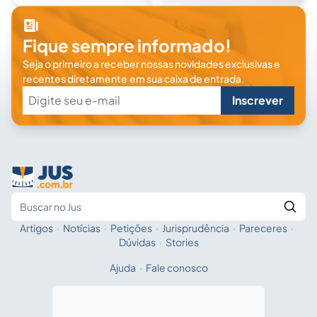
Fique sempre informado!
Seja o primeiro a receber nossas novidades exclusivas e
recentes diretamente em sua caixa de entrada.
Inscrever
Artigos
·
Notícias
·
Petições
·
Jurisprudência
·
Pareceres
·
Fale com a IA
Buscar no Jus
Dúvidas
·
Stories
Ajuda
·
Fale conosco