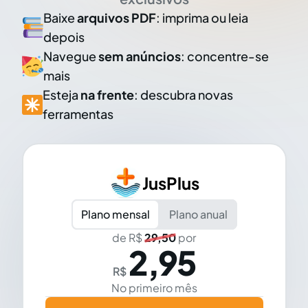
Baixe
arquivos PDF
: imprima ou leia
depois
Navegue
sem anúncios
: concentre-se
mais
Esteja
na frente
: descubra novas
ferramentas
JusPlus
Plano mensal
Plano anual
de R$
29,50
por
2,95
R$
No primeiro mês