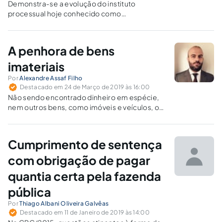
Demonstra-se a evolução do instituto
processual hoje conhecido como
cumprimento de sentença, propondo-se, ao
final, alterações na redação de alguns
dispositivos do CPC/15, visando ao
A penhora de bens
aperfeiçoamento da fase executiva.
imateriais
Por
Alexandre Assaf Filho
Destacado em 24 de Março de 2019 às 16:00
Não sendo encontrado dinheiro em espécie,
nem outros bens, como imóveis e veículos, o
CPC confere a possibilidade ao credor da
penhora de “outros direitos”, dentro dos quais
se encaixam bens imateriais que façam parte
Cumprimento de sentença
do patrimônio do devedor.
com obrigação de pagar
quantia certa pela fazenda
pública
Por
Thiago Albani Oliveira Galvêas
Destacado em 11 de Janeiro de 2019 às 14:00