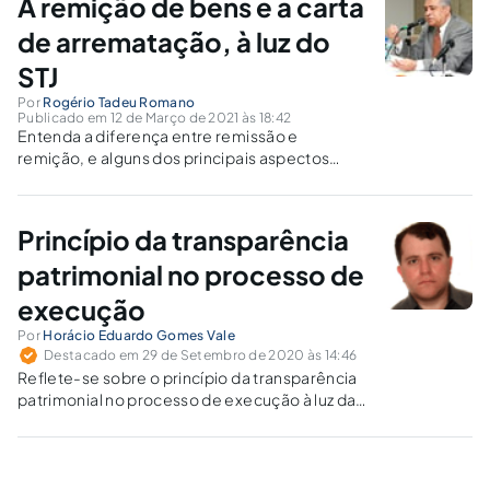
A remição de bens e a carta
de arrematação, à luz do
STJ
Por
Rogério Tadeu Romano
Publicado em 12 de Março de 2021 às 18:42
Entenda a diferença entre remissão e
remição, e alguns dos principais aspectos
relacionados à matéria.
Princípio da transparência
patrimonial no processo de
execução
Por
Horácio Eduardo Gomes Vale
Destacado em 29 de Setembro de 2020 às 14:46
Reflete-se sobre o princípio da transparência
patrimonial no processo de execução à luz da
jurisprudência.