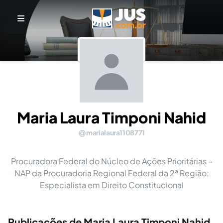
Maria Laura Timponi Nahid
marialaura1108771
Procuradora Federal do Núcleo de Ações Prioritárias –
NAP da Procuradoria Regional Federal da 2ª Região;
Especialista em Direito Constitucional
Publicações de Maria Laura Timponi Nahid