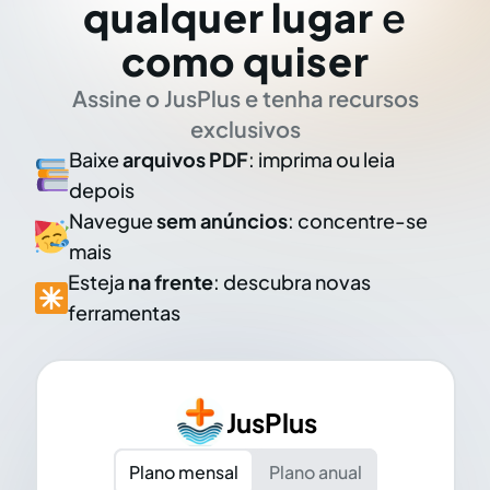
qualquer lugar
e
como quiser
Assine o JusPlus e tenha recursos
exclusivos
Baixe
arquivos PDF
: imprima ou leia
depois
Navegue
sem anúncios
: concentre-se
mais
Esteja
na frente
: descubra novas
ferramentas
JusPlus
Plano mensal
Plano anual