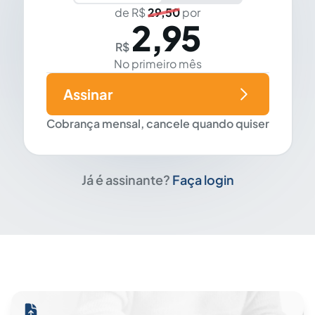
de R$
29,50
por
2,95
R$
No primeiro mês
Assinar
Cobrança mensal, cancele quando quiser
Já é assinante?
Faça login