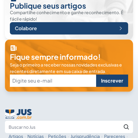
Publique seus artigos
Compartilhe conhecimento e ganhe reconhecimento. É
fácil e rápido!
Colabore
Fique sempre informado!
Seja o primeiro a receber nossas novidades exclusivas e
recentes diretamente em sua caixa de entrada.
Inscrever
Artigos
·
Notícias
·
Petições
·
Jurisprudência
·
Pareceres
·