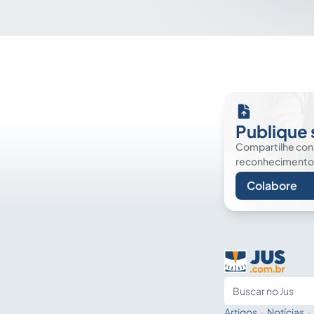
Publique 
Compartilhe co
reconhecimento. É
Colabore
Artigos
·
Notícias
·