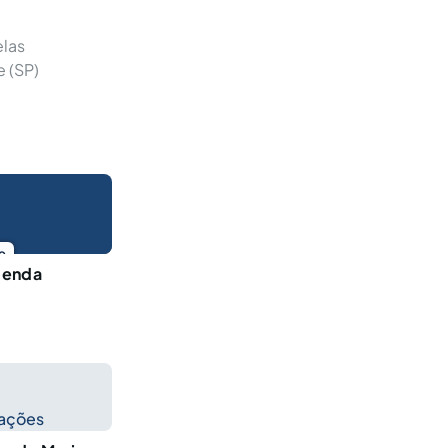
elas
e (SP)
o
menda
cações