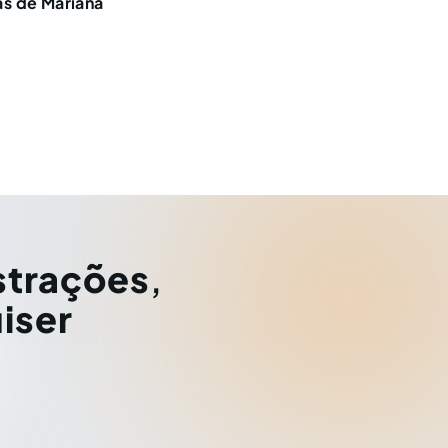
as de Mariana
strações
,
iser