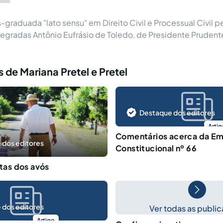
graduada "lato sensu" em Direito Civil e Processual Civil p
egradas Antônio Eufrásio de Toledo, de Presidente Prudent
 de Mariana Pretel e Pretel
Destaque dos editores
Artig
Comentários acerca da E
 dos editores
Constitucional nº 66
itas dos avós
 dos editores
Ver todas as publi
Artigo