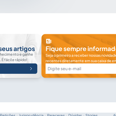
seus artigos
Fique sempre informad
nhecimento e ganhe
Seja o primeiro a receber nossas novidade
 fácil e rápido!
recentes diretamente em sua caixa de en
Petições
·
Jurisprudência
·
Pareceres
·
Dúvidas
·
Stories
A