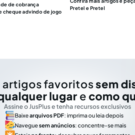
Confira mais artigos e peç
ade de cobrança
Pretel e Pretel
e cheque advindo de jogo
 artigos favoritos
sem di
qualquer lugar
e
como qu
Assine o JusPlus e tenha recursos exclusivos
Baixe
arquivos PDF
: imprima ou leia depois
Navegue
sem anúncios
: concentre-se mais