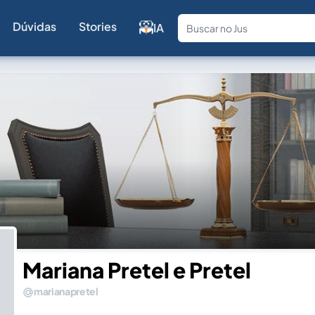
Dúvidas
Stories
IA
Fale com a
Mariana Pretel e Pretel
marianapretel