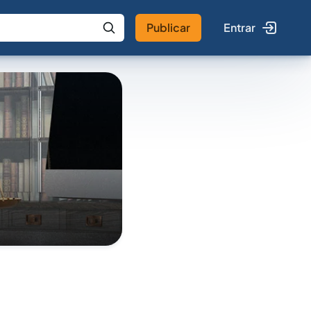
Publicar
Entrar
 IA
Buscar no Jus