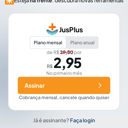
Esteja
na frente
: descubra novas ferramentas
JusPlus
Plano mensal
Plano anual
de R$
29,50
por
2,95
R$
No primeiro mês
Assinar
Cobrança mensal, cancele quando quiser
Já é assinante?
Faça login