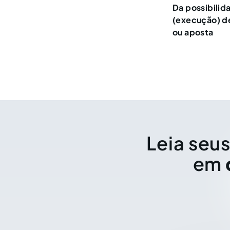
Da possibilid
(execução) d
ou aposta
Leia seus
em