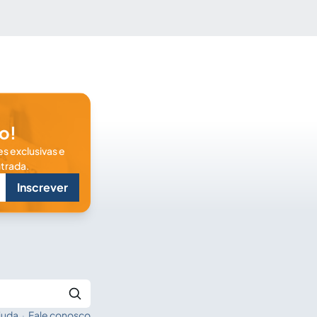
o!
s exclusivas e
trada.
Inscrever
juda
·
Fale conosco